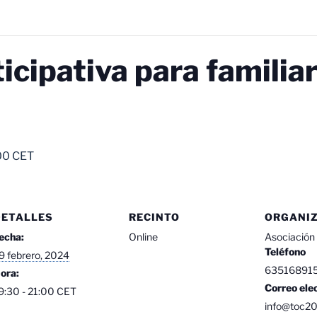
icipativa para familia
00
CET
DETALLES
RECINTO
ORGANI
echa:
Online
Asociación
Teléfono
9 febrero, 2024
63516891
ora:
Correo ele
9:30 - 21:00
CET
info@toc20