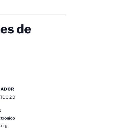
res de
ZADOR
 TOC 2.0
5
ctrónico
.org