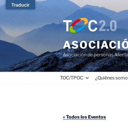
Saltar
Traducir
al
contenido
ASOCIACIÓ
Asociación de personas Afect
TOC/TPOC
¿Quiénes somo
« Todos los Eventos