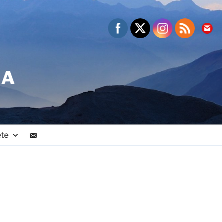
NA
ete