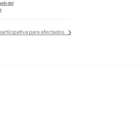
 web del
r
participativa para afectados