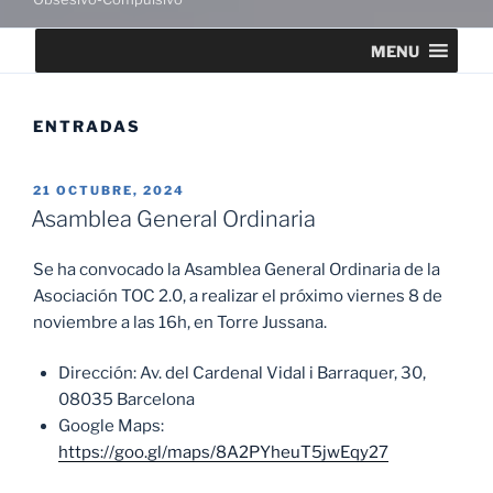
MENU
ENTRADAS
PUBLICADO
21 OCTUBRE, 2024
EL
Asamblea General Ordinaria
Se ha convocado la Asamblea General Ordinaria de la
Asociación TOC 2.0, a realizar el próximo viernes 8 de
noviembre a las 16h, en Torre Jussana.
Dirección: Av. del Cardenal Vidal i Barraquer, 30,
08035 Barcelona
Google Maps:
https://goo.gl/maps/8A2PYheuT5jwEqy27