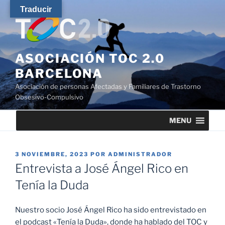
Saltar
Traducir
al
contenido
ASOCIACIÓN TOC 2.0
BARCELONA
Asociación de personas Afectadas y Familiares de Trastorno
Obsesivo-Compulsivo
MENU
PUBLICADO
3 NOVIEMBRE, 2023
POR
ADMINISTRADOR
EL
Entrevista a José Ángel Rico en
Tenía la Duda
Nuestro socio
José Ángel Rico
ha sido entrevistado en
el podcast «Tenía la Duda», donde ha hablado del TOC y