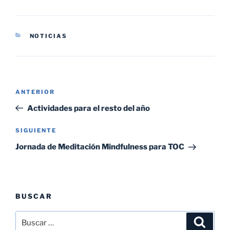
CATEGORÍAS
NOTICIAS
Navegación
Entrada
ANTERIOR
de
anterior:
Actividades para el resto del año
entradas
Siguiente
SIGUIENTE
entrada
Jornada de Meditación Mindfulness para TOC
BUSCAR
Buscar
Buscar
por: