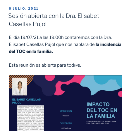
PUBLICADO
6 JULIO, 2021
EL
Sesión abierta con la Dra. Elisabet
Casellas Pujol
El dia 19/07/21 a las 19:00h contaremos con la Dra.
Elisabet Casellas Pujol que nos hablará de
la incidencia
del TOC en la familia.
Esta reunión es abierta para tod@s.