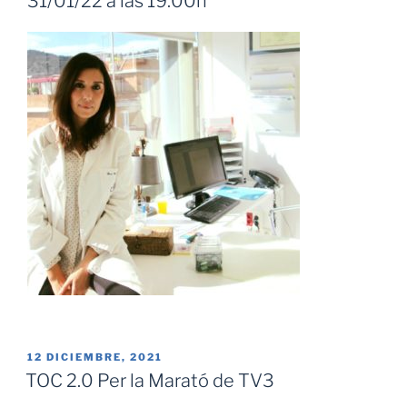
31/01/22 a las 19:00h
PUBLICADO
12 DICIEMBRE, 2021
EL
TOC 2.0 Per la Marató de TV3