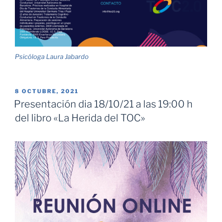
Psicóloga Laura Jabardo
PUBLICADO
8 OCTUBRE, 2021
EL
Presentación dia 18/10/21 a las 19:00 h
del libro «La Herida del TOC»