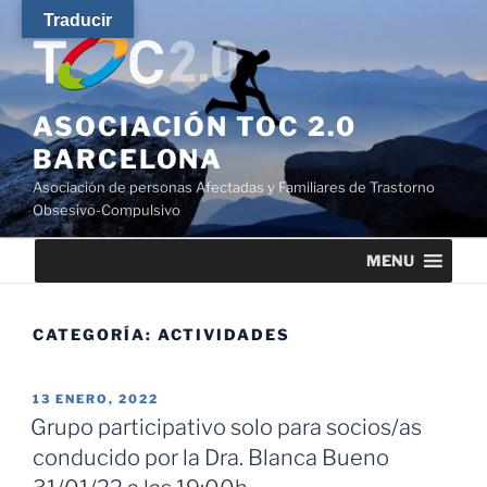
Saltar
Traducir
al
contenido
ASOCIACIÓN TOC 2.0
BARCELONA
Asociación de personas Afectadas y Familiares de Trastorno
Obsesivo-Compulsivo
MENU
CATEGORÍA:
ACTIVIDADES
PUBLICADO
13 ENERO, 2022
EL
Grupo participativo solo para socios/as
conducido por la Dra. Blanca Bueno