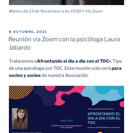
Martes día 23 de Noviembre a las 19:00 h Vía Zoom
PUBLICADO
8 OCTUBRE, 2021
EL
Reunión vía Zoom con la psicóloga Laura
Jabardo
Trataremos
«Afrontando el día a día con el TOC»
Tips
de una psicóloga con TOC. Esta reunión solo será
para
socios y socias
de nuestra Asociación.