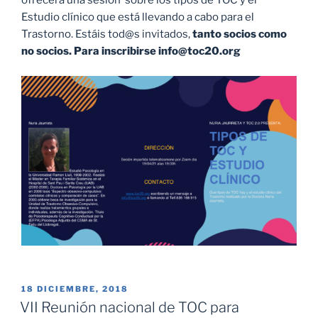
ofrecerá una sesión sobre los tipos de TOC y el
Estudio clínico que está llevando a cabo para el
Trastorno. Estáis tod@s invitados,
tanto socios como
no socios. Para inscribirse info@toc20.org
PUBLICADO
18 DICIEMBRE, 2018
EL
VII Reunión nacional de TOC para