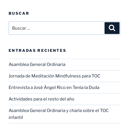
nacional
de
BUSCAR
TOC
para
Buscar
Buscar
afectados
por:
y
familiares»
ENTRADAS RECIENTES
Asamblea General Ordinaria
Jornada de Meditación Mindfulness para TOC
Entrevista a José Ángel Rico en Tenía la Duda
Actividades para el resto del año
Asamblea General Ordinaria y charla sobre el TOC
infantil