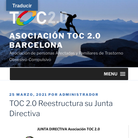
Saltar
Traducir
al
contenido
ASOCIACIÓN TOC 2.0
BARCELONA
Asociación de personas Afectadas y Familiares de Trastorno
Obsesivo-Compulsivo
MENU
PUBLICADO
25 MARZO, 2021
POR
ADMINISTRADOR
EL
TOC 2.0 Reestructura su Junta
Directiva