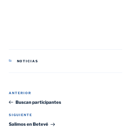
CATEGORÍAS
NOTICIAS
Navegación
Entrada
ANTERIOR
de
anterior:
Buscan participantes
entradas
Siguiente
SIGUIENTE
entrada
Salimos en Betevé